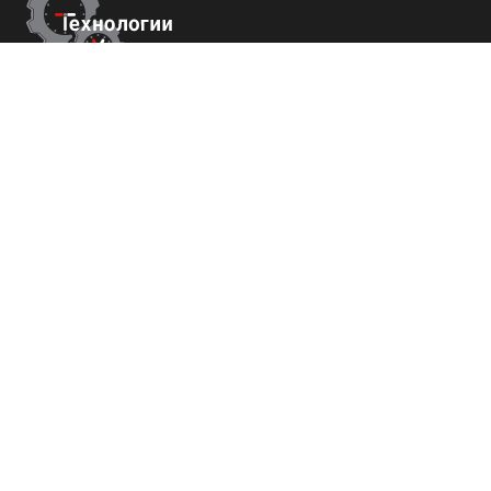
Контакты
г.Краснодар,
ул. Садовая 112 офис 426
+7 (800) 700-82-78
order@tech-success.ru
© Технологии успеха 2009-2026
Покупателям
О нас
Команда
Вакансии