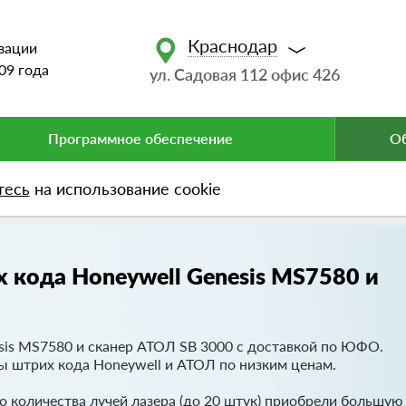
Краснодар
зации
09 года
ул. Садовая 112 офис 426
Программное обеспечение
Об
тесь
на использование cookie
 PerCo
 кода Honeywell Genesis MS7580 и
esis MS7580 и сканер АТОЛ SB 3000 с доставкой по ЮФО.
 штрих кода Honeywell и АТОЛ по низким ценам.
 количества лучей лазера (до 20 штук) приобрели большую