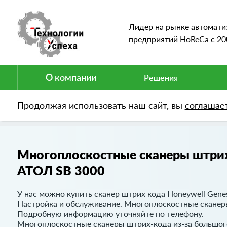
Лидер на рынке автомати
предприятий HoReCa c 20
О компании
Решения
Продолжая использовать наш сайт, вы
соглашае
Оборудование
Сканер штрих кода
Турникеты
Многоплоскостные сканеры штрих
АТОЛ SB 3000
У нас можно купить сканер штрих кода Honeywell Gen
Настройка и обслуживание. Многоплоскостные сканеры
Подробную информацию уточняйте по телефону.
Многоплоскостные сканеры штрих-кода из-за большого