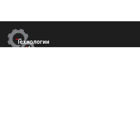
Контакты
г.Краснодар,
ул. Садовая 112 офис 426
+7 (800) 700-82-78
order@tech-success.ru
© Технологии успеха 2009-2026
Покупателям