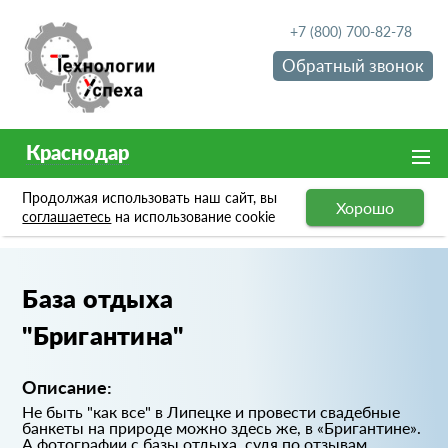
+7 (800) 700-82-78
Обратный звонок
Краснодар
Продолжая использовать наш сайт, вы
Хорошо
Портфолио
База отдыха "Бригантина"
соглашаетесь
на использование cookie
База отдыха
"Бригантина"
Описание:
Не быть "как все" в Липецке и провести свадебные
банкеты на природе можно здесь же, в «Бригантине».
А фотографии с базы отдыха, судя по отзывам