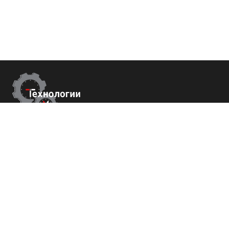
Контакты
г.Краснодар,
ул. Садовая 112 офис 426
+7 (800) 700-82-78
order@tech-success.ru
© Технологии успеха 2009-2026