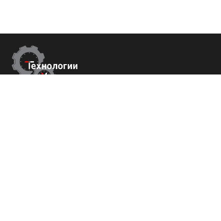
Контакты
г.Краснодар,
ул. Садовая 112 офис 426
+7 (800) 700-82-78
order@tech-success.ru
© Технологии успеха 2009-2026
Покупателям