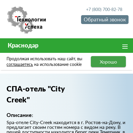
+7 (800) 700-82-78
Обратный звонок
Краснодар
Продолжая использовать наш сайт, вы
Хорошо
Портфолио
СПА-отель "City Creek"
соглашаетесь
на использование cookie
СПА-отель "City
Creek"
Описание:
Spa-отеле City-Creek находится в г. Ростов-на-Дону, и
предлагает своим гостям номера с видом на реку. В
пешей доступности находится берег реки Темерник, в