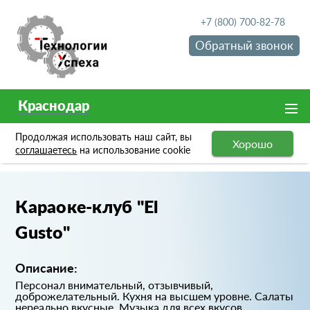
+7 (800) 700-82-78
Обратный звонок
Краснодар
Продолжая использовать наш сайт, вы
Хорошо
Портфолио
Караоке-клуб "El Gusto"
соглашаетесь
на использование cookie
Караоке-клуб "El
Gusto"
Описание:
Персонал внимательный, отзывчивый,
доброжелательный. Кухня на высшем уровне. Салаты
нереально вкусные. Музыка для всех вкусов.