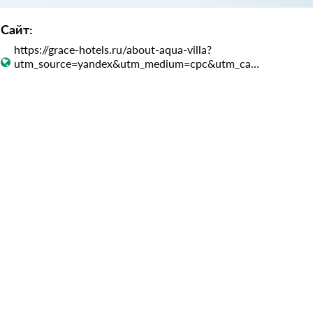
Сайт:
https://grace-hotels.ru/about-aqua-villa?
utm_source=yandex&utm_medium=cpc&utm_campaign=poisk&utm_con