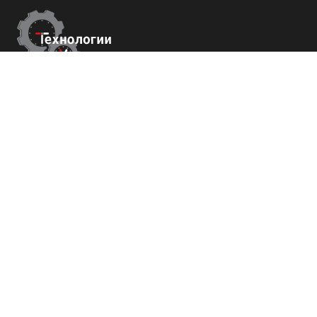
Контакты
г.Краснодар,
ул. Садовая 112 офис 426
+7 (800) 700-82-78
order@tech-success.ru
© Технологии успеха 2009-2026
Покупателям
О нас
Команда