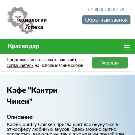
+7 (800) 700-82-78
Обратный звонок
Краснодар
Продолжая использовать наш сайт, вы
Хорошо
Портфолио
Кафе "Кантри Чикен"
соглашаетесь
на использование cookie
Кафе "Кантри
Чикен"
Описание:
Кафе Country Chicken приглашает вас окунуться в
атмосферу любимых вкусов. Здесь можно сытно
перекусить как одному, так и в компании друзей или