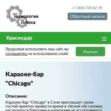
+7 (800) 700-82-78
Обратный звонок
Краснодар
Продолжая использовать наш сайт, вы
Хорошо
Портфолио
Караоке-бар "Chicago"
соглашаетесь
на использование cookie
Караоке-бар
"Chicago"
Описание:
Караоке-бар "Chicago" в Сочи приглашает своих
гостей приятно провести время в тёплой обстановке,
насладиться блюдами и напитками из ассортимента