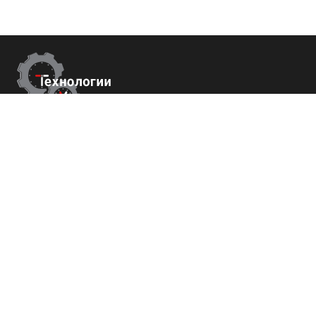
Контакты
г.Краснодар,
ул. Садовая 112 офис 426
+7 (800) 700-82-78
order@tech-success.ru
© Технологии успеха 2009-2026
Покупателям
О нас