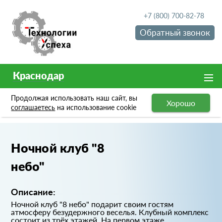
+7 (800) 700-82-78
Обратный звонок
Краснодар
Продолжая использовать наш сайт, вы
Хорошо
Портфолио
Ночной клуб "8 небо"
соглашаетесь
на использование cookie
Ночной клуб "8
небо"
Описание:
Ночной клуб "8 небо" подарит своим гостям
атмосферу безудержного веселья. Клубный комплекс
состоит из трёх этажей. На первом этаже