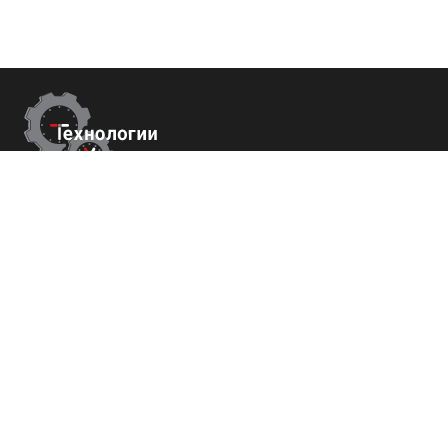
Контакты
г.Краснодар,
ул. Садовая 112 офис 426
+7 (800) 700-82-78
order@tech-success.ru
© Технологии успеха 2009-2026
Покупателям