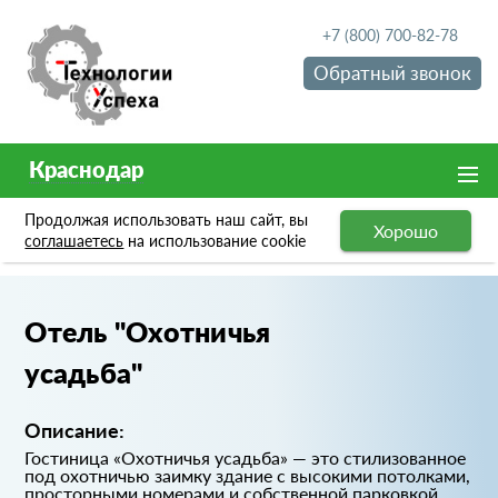
+7 (800) 700-82-78
Обратный звонок
Краснодар
Продолжая использовать наш сайт, вы
Хорошо
Портфолио
Отель "Охотничья усадьба"
соглашаетесь
на использование cookie
Отель "Охотничья
усадьба"
Описание:
Гостиница «Охотничья усадьба» — это стилизованное
под охотничью заимку здание с высокими потолками,
просторными номерами и собственной парковкой