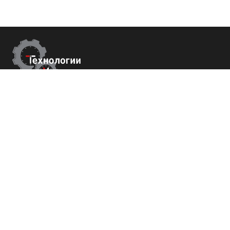
Контакты
г.Краснодар,
ул. Садовая 112 офис 426
+7 (800) 700-82-78
order@tech-success.ru
© Технологии успеха 2009-2026
Покупателям