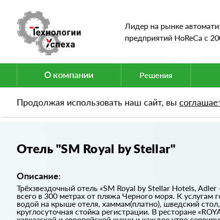
Лидер на рынке автомати
предприятий HoReCa c 20
О компании
Решения
Продолжая использовать наш сайт, вы
соглашае
Портфолио
Отель "SM Royal by Stellar"
Отель "SM Royal by Stellar"
Описание:
Трёхзвездочный отель «SM Royal by Stellar Hotels, Adle
всего в 300 метрах от пляжа Черного моря. К услугам 
водой на крыше отеля, хаммам(платно), шведский стол,
круглосуточная стойка регистрации. В ресторане «ROY
кавказской и европейской кухни и каждое утро сервиру