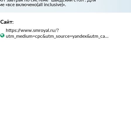
«все включено(all inclusive)».
Сайт:
https://www.smroyal.ru/?
utm_medium=cpc&utm_source=yandex&utm_campaign=115329957&utm_content=16612615