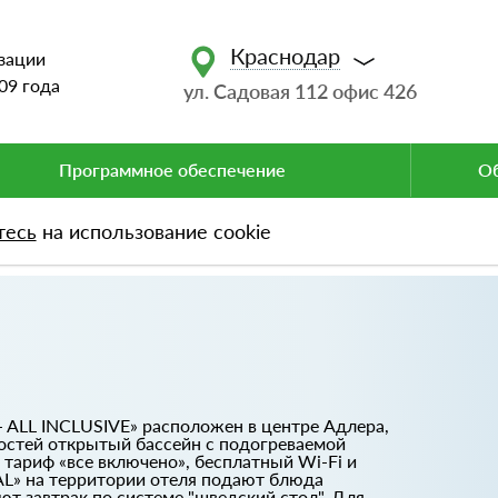
Краснодар
зации
09 года
ул. Садовая 112 офис 426
Программное обеспечение
Об
тесь
на использование cookie
r - ALL INСLUSIVE» расположен в центре Адлера,
гостей открытый бассейн с подогреваемой
 тариф «все включено», бесплатный Wi-Fi и
AL» на территории отеля подают блюда
ют завтрак по системе "шведский стол". Для