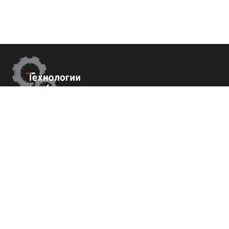
Контакты
г.Краснодар,
ул. Садовая 112 офис 426
+7 (800) 700-82-78
order@tech-success.ru
© Технологии успеха 2009-2026
Покупателям