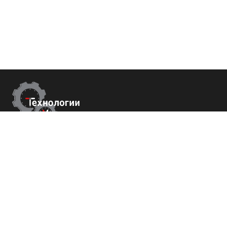
Контакты
г.Краснодар,
ул. Садовая 112 офис 426
+7 (800) 700-82-78
order@tech-success.ru