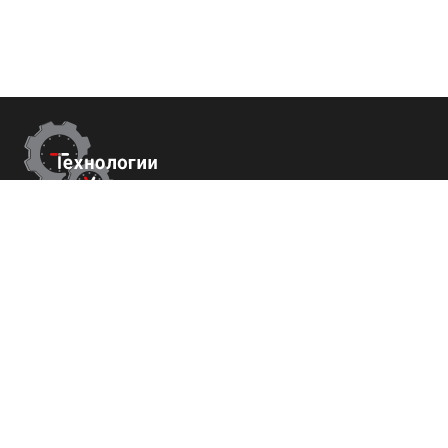
Контакты
г.Краснодар,
ул. Садовая 112 офис 426
+7 (800) 700-82-78
order@tech-success.ru
© Технологии успеха 2009-2026