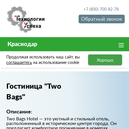
+7 (800) 700-82-78
Обратный звонок
Краснодар
Продолжая использовать наш сайт, вы
Хорошо
Портфолио
Гостиница "Two Bags"
соглашаетесь
на использование cookie
Гостиница "Two
Bags"
Описание:
Two Bags Hotel — это уютный и стильный отель,
расположенный в историческом центре города. Он
предлагает комфортное проживание в номерах