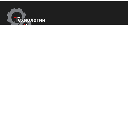
Контакты
г.Краснодар,
ул. Садовая 112 офис 426
+7 (800) 700-82-78
order@tech-success.ru
© Технологии успеха 2009-2026
Покупателям
О нас
Команда