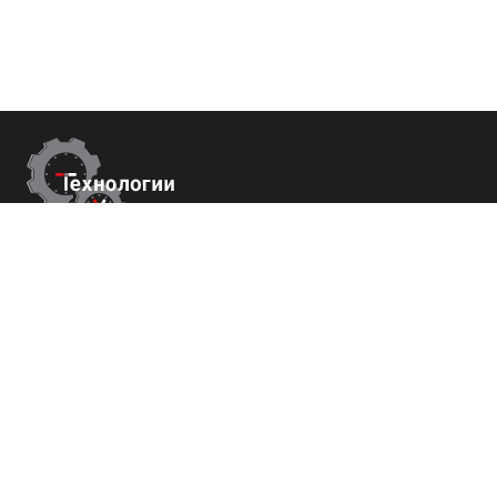
Контакты
г.Краснодар,
ул. Садовая 112 офис 426
+7 (800) 700-82-78
order@tech-success.ru
© Технологии успеха 2009-2026