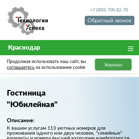
+7 (800) 700-82-78
Обратный звонок
Краснодар
Продолжая использовать наш сайт, вы
Хорошо
Портфолио
Гостиница "Юбилейная"
соглашаетесь
на использование cookie
Гостиница
"Юбилейная"
Описание:
К вашим услугам 113 уютных номеров для
проживания одного или двух человек, "семейные"
варианты и номера высшей категории комфортности.