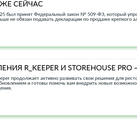
УЖЕ СЕЙЧАС
025 был принят Федеральный закон № 509‑ФЗ, который упрощ
ьше не обязан подавать декларации по продаже крепкого а
ЕНИЯ R_KEEPER И STOREHOUSE PRO —
eper продолжает активно развивать свои решения для рест
бновлением и готовы помочь вам внедрить новые возможнос
ения.