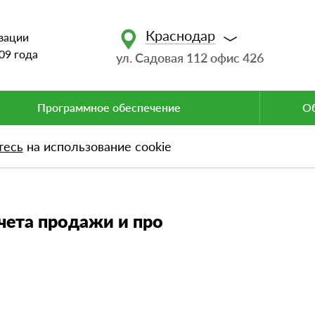
Краснодар
зации
09 года
ул. Садовая 112 офис 426
Программное обеспечение
Об
тесь
на использование cookie
а продажи и про
чета продажи и про