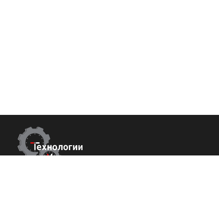
Контакты
Покупате
О нас
г.Краснодар,
ул. Садовая 112 офис 426