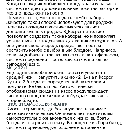
Когда сотрудник добавляет пиццу к заказу на кассе,
система выдает дополнительные позиции, которые
можно предложить гостю.
Помимо этого, можно создать комбо-наборы.
Зачастую такой способ используют для продажи
целевых позиций и увеличения чека за счет
дополнительных продаж. R_keeper не только
позволяет создавать такие наборы, но и позволяет
устанавливать «подсказки» для ваших сотрудников. А
они уже в свою очередь предлагают гостям
составить комбо с выбранным блюдом. Например,
если вы добавите в заказ наггетсы и картофель фри,
система предложит гостю заказать напиток по
выгодной цене.
АКЦИЯ 2+1
Еще один способ привлечь гостей и увеличить
средний чек — запустить акцию «2+1» на r_keeper.
Купите 2 блюда из определенной категории и
получите 3-е бесплатно. Автоматически
отображаемая скидка на кассе предупреждает
кассиров о предложении и побуждает их взять
второе блюдо.
КИОСКИ САМООБСЛУЖИВАНИЯ
Киоск - терминал, где большую часть занимает
интерактивный экран. Он позволяет посетителям
самостоятельно ознакомиться с меню, выбрать
блюда и совершить оплату. В процессе выбора блюд,
система порекомендует заранее настроенные