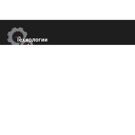
Контакты
г.Краснодар,
ул. Садовая 112 офис 426
+7 (800) 700-82-78
order@tech-success.ru
© Технологии успеха 2009-2026
Покупателям