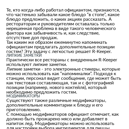
Те, кто когда-либо работал официантом, признаются,
что частенько забывали какое блюдо “в стопе”, какое
блюдо предложить, о каких акциях рассказать. А
рестораторам и руководителям оставалась только
нерешенная проблема в виде такого человеческого
фактора как забывчивость и, как следствие,
отсутствие доп продаж.
Так каким же образом ежеминутно напоминать
официантам предлагать дополнительные позиции
гостям? Эту задачу с легкостью решает R-Keeper.
ЛИПКИЕ ЗАМЕТКИ
Практически все рестораны с внедренным R-Keeper
используют липкие заметки.
Липкие заметки - это электронные стикеры, которые
можно использовать как “напоминалки”. Подходя к
станции, персонал видит сообщение, где может быть
как текстовая составляющая, так и с фотографией
позиции (например, нового коктейля), который
необходимо предложить гостям.
МОДИФИКАТОРЫ
Существуют также различные модификаторы,
дополнительные комментарии к блюду и его
приготовлению.
С помощью модификаторов официант отмечает, как
должно быть прожарено мясо или добавляет в
напиток лед. Модификаторы можно использовать
для настройки выбора ингредиентов для пиццы.