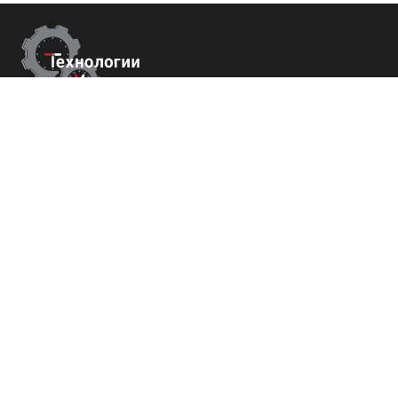
Контакты
г.Краснодар,
ул. Садовая 112 офис 426
+7 (800) 700-82-78
order@tech-success.ru
© Технологии успеха 2009-2026
Покупателям
О нас
Команда