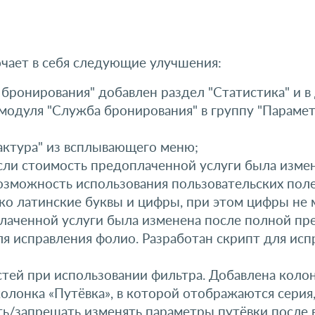
лючает в себя следующие улучшения:
бронирования" добавлен раздел "Статистика" и в
модуля "Служба бронирования" в группу "Парамет
актура" из всплывающего меню;
если стоимость предоплаченной услуги была изме
 возможность использования пользовательских пол
ко латинские буквы и цифры, при этом цифры не
оплаченной услуги была изменена после полной п
для исправления фолио. Разработан скрипт для ис
ей при использовании фильтра. Добавлена колонк
олонка «Путёвка», в которой отображаются серия,
ь/запрещать изменять параметры путёвки после в