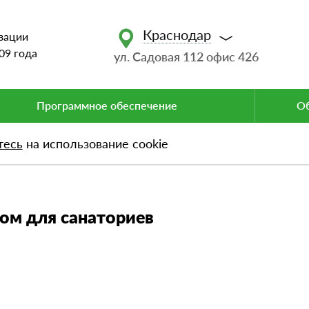
Краснодар
зации
09 года
ул. Садовая 112 офис 426
Программное обеспечение
Об
тесь
на использование cookie
для санаториев
лом для санаториев