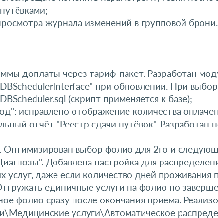
 путёвками;
росмотра журнала изменений в групповой брони.
мы доплаты через тариф-пакет. Разработан моду
 DBSchedulerInterface" при обновлении. При выбо
llDBScheduler.sql (скрипт применяется к базе);
од": исправлено отображение количества оплачен
альный отчёт "Реестр сдачи путёвок". Разработан
Оптимизирован выбор фолио для 2го и следующих
иагнозы". Добавлена настройка для распределен
 услуг, даже если количество дней проживания п
Отгружать единичные услуги на фолио по заверше
ое фолио сразу после окончания приема. Реализ
ии\Медицинские услуги\Автоматическое распреде