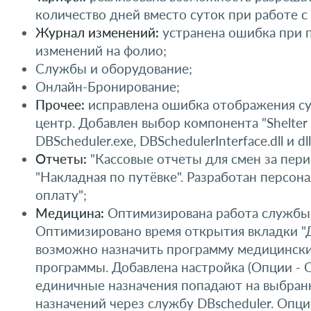
количество дней вместо суток при работе с
Журнал изменений:
устранена ошибка при п
изменений на фолио;
Службы и оборудование;
Онлайн-Бронирование;
Прочее:
исправлена ошибка отображения сум
центр. Добавлен выбор компонента "Shelter
DBScheduler.exe, DBSchedulerInterface.dll и d
Отчеты:
"Кассовые отчеты для смен за пери
"Накладная по путёвке". Разработан персон
оплату";
Медицина:
Оптимизирована работа службы. 
Оптимизировано время открытия вкладки "Д
возможно назначить программу медицинских
программы. Добавлена настройка (Опции - 
единичные назначения попадают на выбранн
назначений через службу DBscheduler. Опц